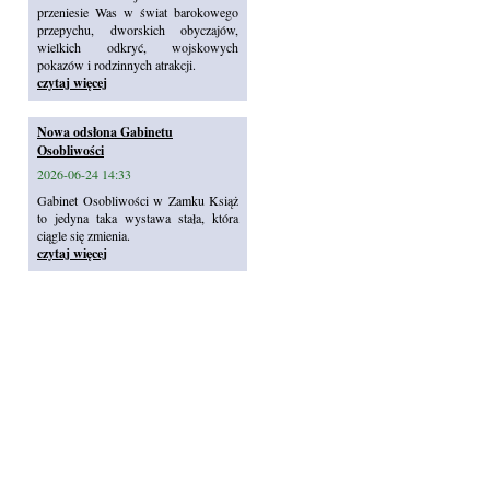
przeniesie Was w świat barokowego
przepychu, dworskich obyczajów,
wielkich odkryć, wojskowych
pokazów i rodzinnych atrakcji.
czytaj więcej
Nowa odsłona Gabinetu
Osobliwości
2026-06-24 14:33
Gabinet Osobliwości w Zamku Książ
to jedyna taka wystawa stała, która
ciągle się zmienia.
czytaj więcej