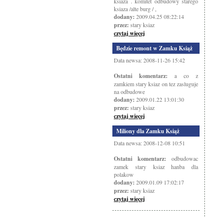
ksiaza . komitet odbudowy starego
ksiaza /alte burg / ,
dodany:
2009.04.25 08:22:14
przez:
stary ksiaz
czytaj więcej
Będzie remont w Zamku Książ
Data newsa: 2008-11-26 15:42
Ostatni komentarz:
a co z
zamkiem stary ksiaz on tez zasluguje
na odbudowe
dodany:
2009.01.22 13:01:30
przez:
stary ksiaz
czytaj więcej
Miliony dla Zamku Książ
Data newsa: 2008-12-08 10:51
Ostatni komentarz:
odbudowac
zamek stary ksiaz hanba dla
polakow
dodany:
2009.01.09 17:02:17
przez:
stary ksiaz
czytaj więcej