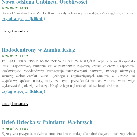
Nowa odsłona Gabinetu Osobliwości
2026-06-24 14:33
Gabinet Osobliwości w Zamku Książ to jedyna taka wystawa stała, która ciągle się zmienia.
czytaj więcej... (kliknij)
dodaj komentarz
Rododendrony w Zamku Książ
2026-05-27 11:12
TO NAJPIĘKNIEJSZY MOMENT WIOSNY W KSIĄŻU! Właśnie teraz Książański
Park Krajobrazowy zamienia się w prawdziwie bajkową krainę kolorów i zapachów.
Rozkwitające rododendrony zachwycają intensywnymi barwami, tworząc niezwykłą
scenerię wokół Zamku Książ - jednego z najpiękniejszych zamków w Europie. To
wyjątkowy spektakl natury, który trwa tylko przez krótki moment w roku. Warto więc
wykorzystać tę okazję i zobaczyć Książ w jego najbardziej malowniczej odsłonie.
czytaj więcej... (kliknij)
dodaj komentarz
Dzień Dziecka w Palmiarni Wałbrzych
2026-05-27 11:03
Egzotyczna przygoda, rodzinna atmosfera i moc atrakcji dla najmłodszych — tak zapowiada