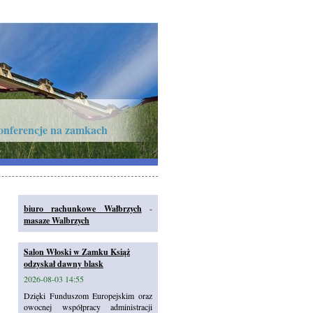
onferencje na zamkach
biuro rachunkowe Wałbrzych
-
masaze Walbrzych
Salon Włoski w Zamku Książ
odzyskał dawny blask
2026-08-03 14:55
Dzięki Funduszom Europejskim oraz
owocnej współpracy administracji