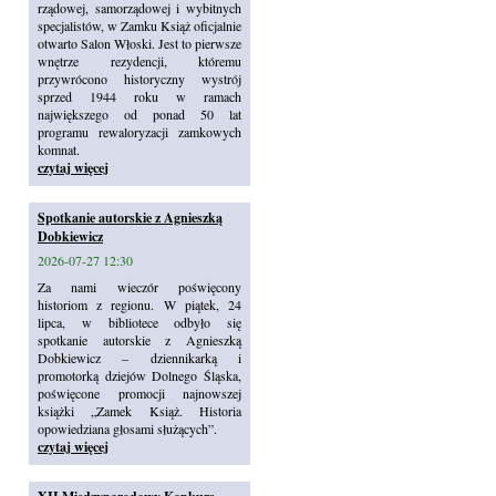
rządowej, samorządowej i wybitnych
specjalistów, w Zamku Książ oficjalnie
otwarto Salon Włoski. Jest to pierwsze
wnętrze rezydencji, któremu
przywrócono historyczny wystrój
sprzed 1944 roku w ramach
największego od ponad 50 lat
programu rewaloryzacji zamkowych
komnat.
czytaj więcej
Spotkanie autorskie z Agnieszką
Dobkiewicz
2026-07-27 12:30
Za nami wieczór poświęcony
historiom z regionu. W piątek, 24
lipca, w bibliotece odbyło się
spotkanie autorskie z Agnieszką
Dobkiewicz – dziennikarką i
promotorką dziejów Dolnego Śląska,
poświęcone promocji najnowszej
książki „Zamek Książ. Historia
opowiedziana głosami służących”.
czytaj więcej