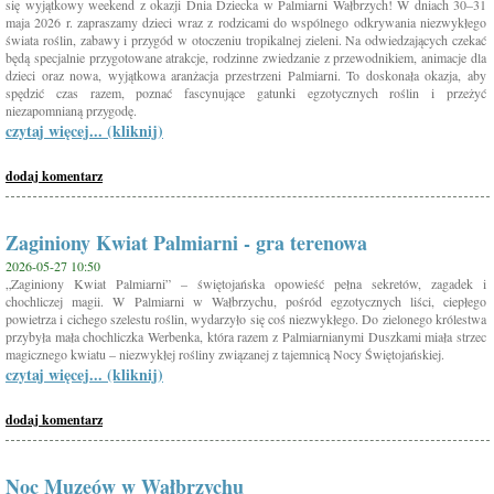
się wyjątkowy weekend z okazji Dnia Dziecka w Palmiarni Wałbrzych! W dniach 30–31
maja 2026 r. zapraszamy dzieci wraz z rodzicami do wspólnego odkrywania niezwykłego
świata roślin, zabawy i przygód w otoczeniu tropikalnej zieleni. Na odwiedzających czekać
będą specjalnie przygotowane atrakcje, rodzinne zwiedzanie z przewodnikiem, animacje dla
dzieci oraz nowa, wyjątkowa aranżacja przestrzeni Palmiarni. To doskonała okazja, aby
spędzić czas razem, poznać fascynujące gatunki egzotycznych roślin i przeżyć
niezapomnianą przygodę.
czytaj więcej... (kliknij)
dodaj komentarz
Zaginiony Kwiat Palmiarni - gra terenowa
2026-05-27 10:50
„Zaginiony Kwiat Palmiarni” – świętojańska opowieść pełna sekretów, zagadek i
chochliczej magii. W Palmiarni w Wałbrzychu, pośród egzotycznych liści, ciepłego
powietrza i cichego szelestu roślin, wydarzyło się coś niezwykłego. Do zielonego królestwa
przybyła mała chochliczka Werbenka, która razem z Palmiarnianymi Duszkami miała strzec
magicznego kwiatu – niezwykłej rośliny związanej z tajemnicą Nocy Świętojańskiej.
czytaj więcej... (kliknij)
dodaj komentarz
Noc Muzeów w Wałbrzychu