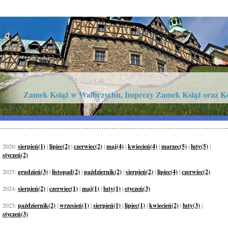
Zamek Książ w Wałbrzychu, Imprezy Zamek Książ oraz K
2026:
sierpień(1)
|
lipiec(2)
|
czerwiec(2)
|
maj(4)
|
kwiecień(4)
|
marzec(5)
|
luty(5)
|
styczeń(2)
2025:
grudzień(3)
|
listopad(2)
|
październik(2)
|
sierpień(2)
|
lipiec(4)
|
czerwiec(2)
2024:
sierpień(2)
|
czerwiec(1)
|
maj(1)
|
luty(1)
|
styczeń(3)
2023:
październik(2)
|
wrzesień(1)
|
sierpień(1)
|
lipiec(1)
|
kwiecień(2)
|
luty(3)
|
styczeń(3)