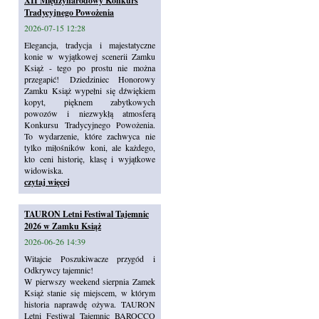
XII Międzynarodowy Konkurs
Tradycyjnego Powożenia
2026-07-15 12:28
Elegancja, tradycja i majestatyczne
konie w wyjątkowej scenerii Zamku
Książ - tego po prostu nie można
przegapić! Dziedziniec Honorowy
Zamku Książ wypełni się dźwiękiem
kopyt, pięknem zabytkowych
powozów i niezwykłą atmosferą
Konkursu Tradycyjnego Powożenia.
To wydarzenie, które zachwyca nie
tylko miłośników koni, ale każdego,
kto ceni historię, klasę i wyjątkowe
widowiska.
czytaj więcej
TAURON Letni Festiwal Tajemnic
2026 w Zamku Książ
2026-06-26 14:39
Witajcie Poszukiwacze przygód i
Odkrywcy tajemnic!
W pierwszy weekend sierpnia Zamek
Książ stanie się miejscem, w którym
historia naprawdę ożywa. TAURON
Letni Festiwal Tajemnic BAROCCO