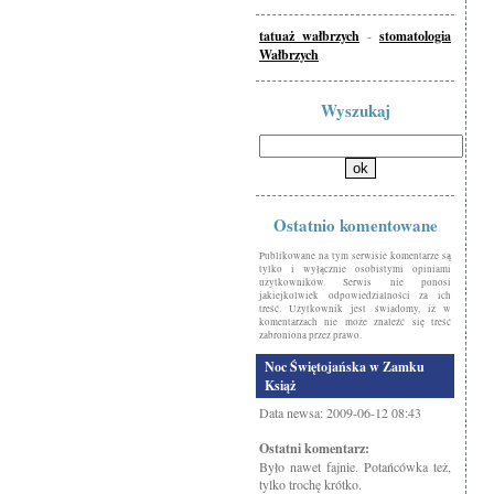
tatuaż wałbrzych
-
stomatologia
Wałbrzych
Wyszukaj
Ostatnio komentowane
Publikowane na tym serwisie komentarze są
tylko i wyłącznie osobistymi opiniami
użytkowników. Serwis nie ponosi
jakiejkolwiek odpowiedzialności za ich
treść. Użytkownik jest świadomy, iż w
komentarzach nie może znaleźć się treść
zabroniona przez prawo.
Noc Świętojańska w Zamku
Książ
Data newsa: 2009-06-12 08:43
Ostatni komentarz:
Było nawet fajnie. Potańcówka też,
tylko trochę krótko.