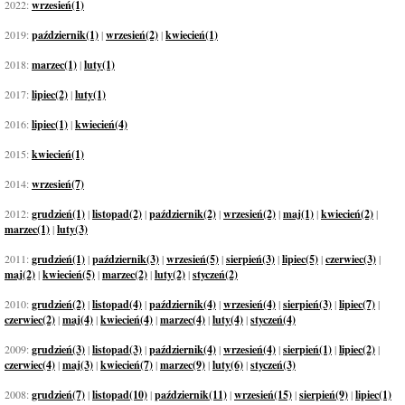
2022:
wrzesień(1)
2019:
październik(1)
|
wrzesień(2)
|
kwiecień(1)
2018:
marzec(1)
|
luty(1)
2017:
lipiec(2)
|
luty(1)
2016:
lipiec(1)
|
kwiecień(4)
2015:
kwiecień(1)
2014:
wrzesień(7)
2012:
grudzień(1)
|
listopad(2)
|
październik(2)
|
wrzesień(2)
|
maj(1)
|
kwiecień(2)
|
marzec(1)
|
luty(3)
2011:
grudzień(1)
|
październik(3)
|
wrzesień(5)
|
sierpień(3)
|
lipiec(5)
|
czerwiec(3)
|
maj(2)
|
kwiecień(5)
|
marzec(2)
|
luty(2)
|
styczeń(2)
2010:
grudzień(2)
|
listopad(4)
|
październik(4)
|
wrzesień(4)
|
sierpień(3)
|
lipiec(7)
|
czerwiec(2)
|
maj(4)
|
kwiecień(4)
|
marzec(4)
|
luty(4)
|
styczeń(4)
2009:
grudzień(3)
|
listopad(3)
|
październik(4)
|
wrzesień(4)
|
sierpień(1)
|
lipiec(2)
|
czerwiec(4)
|
maj(3)
|
kwiecień(7)
|
marzec(9)
|
luty(6)
|
styczeń(3)
2008:
grudzień(7)
|
listopad(10)
|
październik(11)
|
wrzesień(15)
|
sierpień(9)
|
lipiec(1)