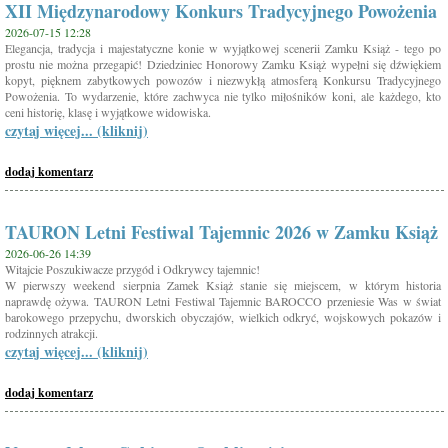
XII Międzynarodowy Konkurs Tradycyjnego Powożenia
2026-07-15 12:28
Elegancja, tradycja i majestatyczne konie w wyjątkowej scenerii Zamku Książ - tego po
prostu nie można przegapić! Dziedziniec Honorowy Zamku Książ wypełni się dźwiękiem
kopyt, pięknem zabytkowych powozów i niezwykłą atmosferą Konkursu Tradycyjnego
Powożenia. To wydarzenie, które zachwyca nie tylko miłośników koni, ale każdego, kto
ceni historię, klasę i wyjątkowe widowiska.
czytaj więcej... (kliknij)
dodaj komentarz
TAURON Letni Festiwal Tajemnic 2026 w Zamku Książ
2026-06-26 14:39
Witajcie Poszukiwacze przygód i Odkrywcy tajemnic!
W pierwszy weekend sierpnia Zamek Książ stanie się miejscem, w którym historia
naprawdę ożywa. TAURON Letni Festiwal Tajemnic BAROCCO przeniesie Was w świat
barokowego przepychu, dworskich obyczajów, wielkich odkryć, wojskowych pokazów i
rodzinnych atrakcji.
czytaj więcej... (kliknij)
dodaj komentarz