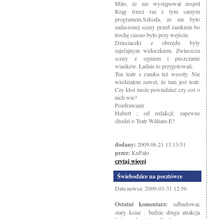
Miło, że nie występował zespół
Krąg trzeci raz z tym samym
programem.Szkoda, że nie było
zadaszonej sceny przed zamkiem bo
trochę ciasno było przy wejściu.
Dzieciaczki z obrzędu były
zajefajnym widoczkiem. Zwłaszcza
sceny z ogniem i puszczanie
wianków. Ładnie to przygotowali.
Ten teatr z zamku też wesoły. Nie
wiedziałem nawet, że tam jest teatr.
Czy ktoś może powiedzieć czy coś o
nich wie?
Pozdrawiam
Hubert ; od redakcji: zapewne
chodzi o Teatr William-E?
dodany:
2009.06.21 13:13:51
przez:
KuPało
czytaj więcej
Świebodzice na pocztówce
Data newsa: 2009-03-31 12:56
Ostatni komentarz:
odbudowac
stary ksiaz . bedzie druga atrakcja