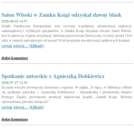
Salon Włoski w Zamku Książ odzyskał dawny blask
2026-08-03 14:55
Dzięki Funduszom Europejskim oraz owocnej współpracy administracji rządowej,
samorządowej i wybitnych specjalistów, w Zamku Książ oficjalnie otwarto Salon Włoski.
Jest to pierwsze wnętrze rezydencji, któremu przywrócono historyczny wystrój sprzed 1944
roku w ramach największego od ponad 50 lat programu rewaloryzacji zamkowych komnat.
czytaj więcej... (kliknij)
dodaj komentarz
Spotkanie autorskie z Agnieszką Dobkiewicz
2026-07-27 12:30
Za nami wieczór poświęcony historiom z regionu. W piątek, 24 lipca, w bibliotece odbyło
się spotkanie autorskie z Agnieszką Dobkiewicz – dziennikarką i promotorką dziejów
Dolnego Śląska, poświęcone promocji najnowszej książki „Zamek Książ. Historia
opowiedziana głosami służących”.
czytaj więcej... (kliknij)
dodaj komentarz