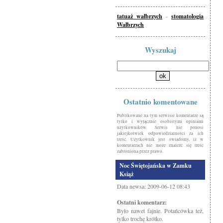
tatuaż wałbrzych
-
stomatologia
Wałbrzych
Wyszukaj
Ostatnio komentowane
Publikowane na tym serwisie komentarze są
tylko i wyłącznie osobistymi opiniami
użytkowników. Serwis nie ponosi
jakiejkolwiek odpowiedzialności za ich
treść. Użytkownik jest świadomy, iż w
komentarzach nie może znaleźć się treść
zabroniona przez prawo.
Noc Świętojańska w Zamku
Książ
Data newsa: 2009-06-12 08:43
Ostatni komentarz:
Było nawet fajnie. Potańcówka też,
tylko trochę krótko.