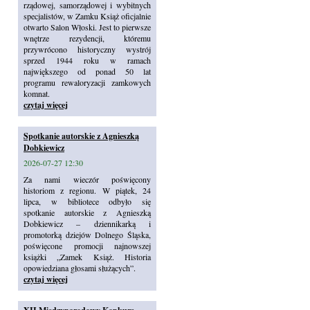
rządowej, samorządowej i wybitnych
specjalistów, w Zamku Książ oficjalnie
otwarto Salon Włoski. Jest to pierwsze
wnętrze rezydencji, któremu
przywrócono historyczny wystrój
sprzed 1944 roku w ramach
największego od ponad 50 lat
programu rewaloryzacji zamkowych
komnat.
czytaj więcej
Spotkanie autorskie z Agnieszką
Dobkiewicz
2026-07-27 12:30
Za nami wieczór poświęcony
historiom z regionu. W piątek, 24
lipca, w bibliotece odbyło się
spotkanie autorskie z Agnieszką
Dobkiewicz – dziennikarką i
promotorką dziejów Dolnego Śląska,
poświęcone promocji najnowszej
książki „Zamek Książ. Historia
opowiedziana głosami służących”.
czytaj więcej