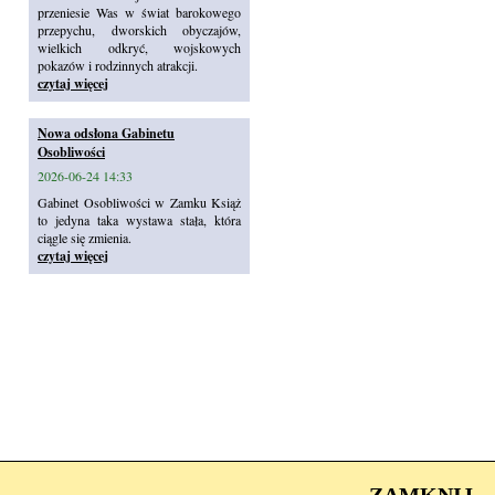
przeniesie Was w świat barokowego
przepychu, dworskich obyczajów,
wielkich odkryć, wojskowych
pokazów i rodzinnych atrakcji.
czytaj więcej
Nowa odsłona Gabinetu
Osobliwości
2026-06-24 14:33
Gabinet Osobliwości w Zamku Książ
to jedyna taka wystawa stała, która
ciągle się zmienia.
czytaj więcej