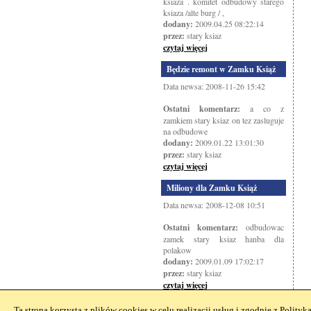
ksiaza . komitet odbudowy starego
ksiaza /alte burg / ,
dodany:
2009.04.25 08:22:14
przez:
stary ksiaz
czytaj więcej
Będzie remont w Zamku Książ
Data newsa: 2008-11-26 15:42
Ostatni komentarz:
a co z
zamkiem stary ksiaz on tez zasluguje
na odbudowe
dodany:
2009.01.22 13:01:30
przez:
stary ksiaz
czytaj więcej
Miliony dla Zamku Książ
Data newsa: 2008-12-08 10:51
Ostatni komentarz:
odbudowac
zamek stary ksiaz hanba dla
polakow
dodany:
2009.01.09 17:02:17
przez:
stary ksiaz
czytaj więcej
Ta strona korzysta z plików cookies w celu realizacji usług i zgodnie z
Polityk