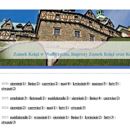
Zamek Książ w Wałbrzychu, Imprezy Zamek Książ oraz K
2026:
sierpień(1)
|
lipiec(2)
|
czerwiec(2)
|
maj(4)
|
kwiecień(4)
|
marzec(5)
|
luty(5)
|
styczeń(2)
2025:
grudzień(3)
|
listopad(2)
|
październik(2)
|
sierpień(2)
|
lipiec(4)
|
czerwiec(2)
2024:
sierpień(2)
|
czerwiec(1)
|
maj(1)
|
luty(1)
|
styczeń(3)
2023:
październik(2)
|
wrzesień(1)
|
sierpień(1)
|
lipiec(1)
|
kwiecień(2)
|
luty(3)
|
styczeń(3)