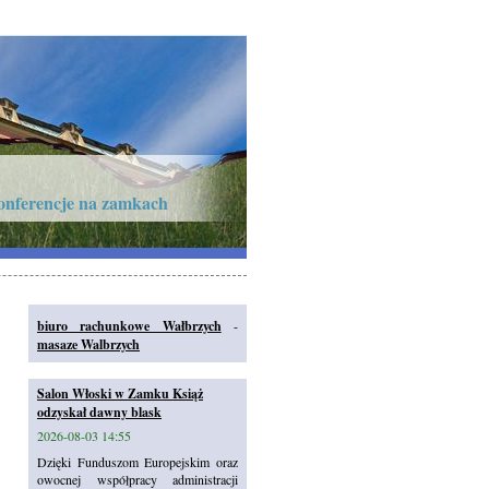
onferencje na zamkach
biuro rachunkowe Wałbrzych
-
masaze Walbrzych
Salon Włoski w Zamku Książ
odzyskał dawny blask
2026-08-03 14:55
Dzięki Funduszom Europejskim oraz
owocnej współpracy administracji