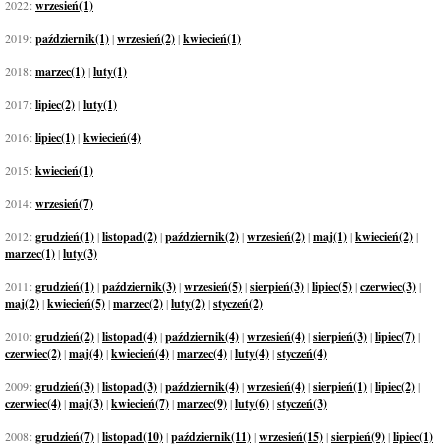
2022:
wrzesień(1)
2019:
październik(1)
|
wrzesień(2)
|
kwiecień(1)
2018:
marzec(1)
|
luty(1)
2017:
lipiec(2)
|
luty(1)
2016:
lipiec(1)
|
kwiecień(4)
2015:
kwiecień(1)
2014:
wrzesień(7)
2012:
grudzień(1)
|
listopad(2)
|
październik(2)
|
wrzesień(2)
|
maj(1)
|
kwiecień(2)
|
marzec(1)
|
luty(3)
2011:
grudzień(1)
|
październik(3)
|
wrzesień(5)
|
sierpień(3)
|
lipiec(5)
|
czerwiec(3)
|
maj(2)
|
kwiecień(5)
|
marzec(2)
|
luty(2)
|
styczeń(2)
2010:
grudzień(2)
|
listopad(4)
|
październik(4)
|
wrzesień(4)
|
sierpień(3)
|
lipiec(7)
|
czerwiec(2)
|
maj(4)
|
kwiecień(4)
|
marzec(4)
|
luty(4)
|
styczeń(4)
2009:
grudzień(3)
|
listopad(3)
|
październik(4)
|
wrzesień(4)
|
sierpień(1)
|
lipiec(2)
|
czerwiec(4)
|
maj(3)
|
kwiecień(7)
|
marzec(9)
|
luty(6)
|
styczeń(3)
2008:
grudzień(7)
|
listopad(10)
|
październik(11)
|
wrzesień(15)
|
sierpień(9)
|
lipiec(1)