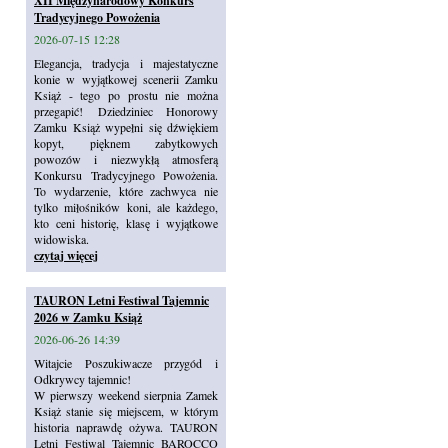
XII Międzynarodowy Konkurs
Tradycyjnego Powożenia
2026-07-15 12:28
Elegancja, tradycja i majestatyczne
konie w wyjątkowej scenerii Zamku
Książ - tego po prostu nie można
przegapić! Dziedziniec Honorowy
Zamku Książ wypełni się dźwiękiem
kopyt, pięknem zabytkowych
powozów i niezwykłą atmosferą
Konkursu Tradycyjnego Powożenia.
To wydarzenie, które zachwyca nie
tylko miłośników koni, ale każdego,
kto ceni historię, klasę i wyjątkowe
widowiska.
czytaj więcej
TAURON Letni Festiwal Tajemnic
2026 w Zamku Książ
2026-06-26 14:39
Witajcie Poszukiwacze przygód i
Odkrywcy tajemnic!
W pierwszy weekend sierpnia Zamek
Książ stanie się miejscem, w którym
historia naprawdę ożywa. TAURON
Letni Festiwal Tajemnic BAROCCO