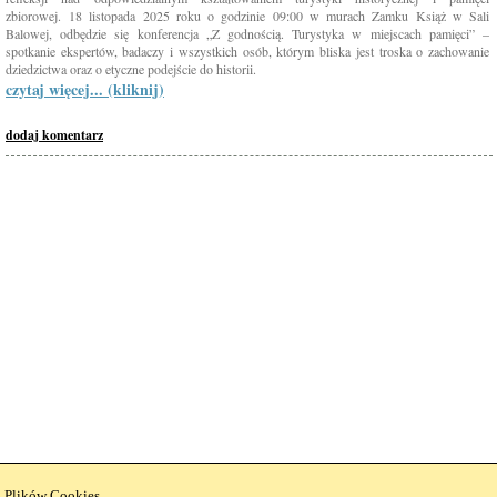
zbiorowej. 18 listopada 2025 roku o godzinie 09:00 w murach Zamku Książ w Sali
Balowej, odbędzie się konferencja „Z godnością. Turystyka w miejscach pamięci” –
spotkanie ekspertów, badaczy i wszystkich osób, którym bliska jest troska o zachowanie
dziedzictwa oraz o etyczne podejście do historii.
czytaj więcej... (kliknij)
dodaj komentarz
ą Plików Cookies
.