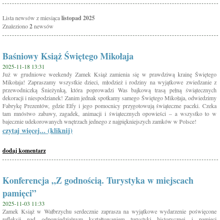
Lista newsów z miesiąca
listopad 2025
Znaleziono
2
newsów
Baśniowy Książ Świętego Mikołaja
2025-11-18 13:31
Już w grudniowe weekendy Zamek Książ zamienia się w prawdziwą krainę Świętego
Mikołaja! Zapraszamy wszystkie dzieci, młodzież i rodziny na wyjątkowe zwiedzanie z
przewodniczką Śnieżynką, która poprowadzi Was bajkową trasą pełną świątecznych
dekoracji i niespodzianek! Zanim jednak spotkamy samego Świętego Mikołaja, odwiedzimy
Fabrykę Prezentów, gdzie Elfy i jego pomocnicy przygotowują świąteczne paczki. Czeka
tam mnóstwo zabawy, zagadek, animacji i świątecznych opowieści – a wszystko to w
bajecznie udekorowanych wnętrzach jednego z najpiękniejszych zamków w Polsce!
czytaj więcej... (kliknij)
dodaj komentarz
Konferencja „Z godnością. Turystyka w miejscach
pamięci”
2025-11-03 11:33
Zamek Książ w Wałbrzychu serdecznie zaprasza na wyjątkowe wydarzenie poświęcone
refleksji nad odpowiedzialnym kształtowaniem turystyki historycznej i pamięci