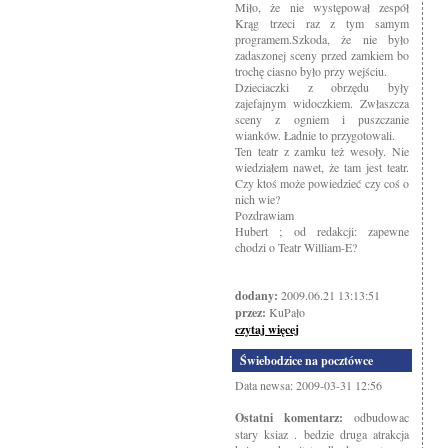
Miło, że nie występował zespół
Krąg trzeci raz z tym samym
programem.Szkoda, że nie było
zadaszonej sceny przed zamkiem bo
trochę ciasno było przy wejściu.
Dzieciaczki z obrzędu były
zajefajnym widoczkiem. Zwłaszcza
sceny z ogniem i puszczanie
wianków. Ładnie to przygotowali.
Ten teatr z zamku też wesoły. Nie
wiedziałem nawet, że tam jest teatr.
Czy ktoś może powiedzieć czy coś o
nich wie?
Pozdrawiam
Hubert ; od redakcji: zapewne
chodzi o Teatr William-E?
dodany:
2009.06.21 13:13:51
przez:
KuPało
czytaj więcej
Świebodzice na pocztówce
Data newsa: 2009-03-31 12:56
Ostatni komentarz:
odbudowac
stary ksiaz . bedzie druga atrakcja