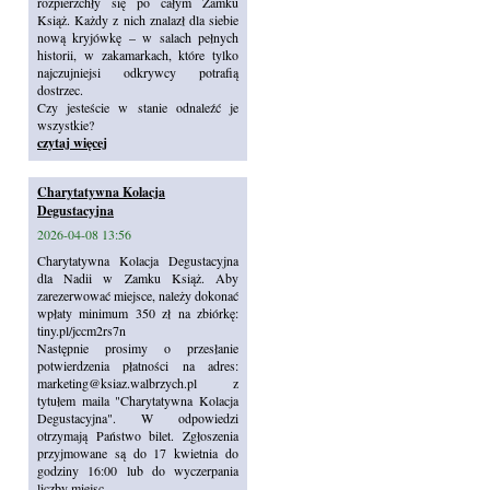
rozpierzchły się po całym Zamku
Książ. Każdy z nich znalazł dla siebie
nową kryjówkę – w salach pełnych
historii, w zakamarkach, które tylko
najczujniejsi odkrywcy potrafią
dostrzec.
Czy jesteście w stanie odnaleźć je
wszystkie?
czytaj więcej
Charytatywna Kolacja
Degustacyjna
2026-04-08 13:56
Charytatywna Kolacja Degustacyjna
dla Nadii w Zamku Książ. Aby
zarezerwować miejsce, należy dokonać
wpłaty minimum 350 zł na zbiórkę:
tiny.pl/jccm2rs7n
Następnie prosimy o przesłanie
potwierdzenia płatności na adres:
marketing@ksiaz.walbrzych.pl z
tytułem maila "Charytatywna Kolacja
Degustacyjna". W odpowiedzi
otrzymają Państwo bilet. Zgłoszenia
przyjmowane są do 17 kwietnia do
godziny 16:00 lub do wyczerpania
liczby miejsc.