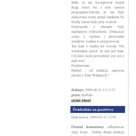
Miło, że nie występował zespół
Krąg trzeci raz z tym samym
programem.Szkoda, że nie było
zadaszonej sceny przed zamkiem bo
trochę ciasno było przy wejściu.
Dzieciaczki z obrzędu były
zajefajnym widoczkiem. Zwłaszcza
sceny z ogniem i puszczanie
wianków. Ładnie to przygotowali.
Ten teatr z zamku też wesoły. Nie
wiedziałem nawet, że tam jest teatr.
Czy ktoś może powiedzieć czy coś o
nich wie?
Pozdrawiam
Hubert ; od redakcji: zapewne
chodzi o Teatr William-E?
dodany:
2009.06.21 13:13:51
przez:
KuPało
czytaj więcej
Świebodzice na pocztówce
Data newsa: 2009-03-31 12:56
Ostatni komentarz:
odbudowac
stary ksiaz . bedzie druga atrakcja