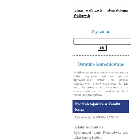
tatuaż wałbrzych
-
stomatologia
Wałbrzych
Wyszukaj
Ostatnio komentowane
Publikowane na tym serwisie komentarze są
tylko i wyłącznie osobistymi opiniami
użytkowników. Serwis nie ponosi
jakiejkolwiek odpowiedzialności za ich
treść. Użytkownik jest świadomy, iż w
komentarzach nie może znaleźć się treść
zabroniona przez prawo.
Noc Świętojańska w Zamku
Książ
Data newsa: 2009-06-12 08:43
Ostatni komentarz:
Było nawet fajnie. Potańcówka też,
tylko trochę krótko.