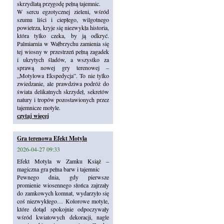
skrzydlatą przygodę pełną tajemnic.
W sercu egzotycznej zieleni, wśród
szumu liści i ciepłego, wilgotnego
powietrza, kryje się niezwykła historia,
która tylko czeka, by ją odkryć.
Palmiarnia w Wałbrzychu zamienia się
tej wiosny w przestrzeń pełną zagadek
i ukrytych śladów, a wszystko za
sprawą nowej gry terenowej –
„Motylowa Ekspedycja”. To nie tylko
zwiedzanie, ale prawdziwa podróż do
świata delikatnych skrzydeł, sekretów
natury i tropów pozostawionych przez
tajemnicze motyle.
czytaj więcej
Gra terenowa Efekt Motyla
2026-04-27 09:33
Efekt Motyla w Zamku Książ –
magiczna gra pełna barw i tajemnic
Pewnego dnia, gdy pierwsze
promienie wiosennego słońca zajrzały
do zamkowych komnat, wydarzyło się
coś niezwykłego… Kolorowe motyle,
które dotąd spokojnie odpoczywały
wśród kwiatowych dekoracji, nagle