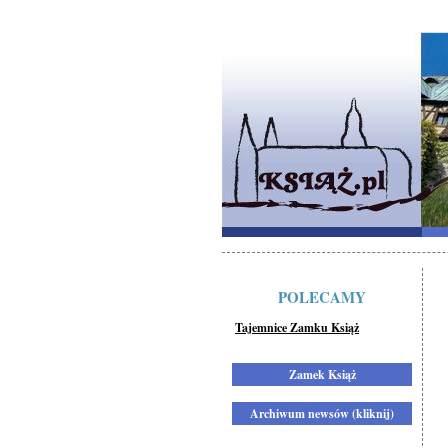
POLECAMY
Tajemnice Zamku Książ
Zamek Książ
Archiwum newsów (kliknij)