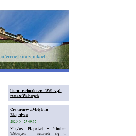
onferencje na zamkach
biuro rachunkowe Wałbrzych
-
masaze Walbrzych
Gra terenowa Motylowa
Ekspedycja
2026-04-27 09:37
Motylowa Ekspedycja w Palmiarni
Wałbrzych – zanurzcie się w