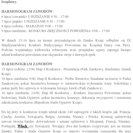
bezpłatny.
HARMONOGRAM ZAWODÓW
:
6 lipca (czwartek): UJEŻDŻANIE 9:30 – 17:00
7 lipca (piątek): UJEŻDŻANIE 9:30 – 17:00
8 lipca (sobota) : MARATON 9:00 – 17:00
9 lipca (niedziela) : KONKURS ZRĘCZNOŚCI POWOŻENIA 9:00 – 17:00
W dniach 15-16 lipca na terenie przynależącym do Zamku Książ, odbędzie się IX
Międzynarodowy Konkurs Tradycyjnego Powożenia im. Księżnej Daisy von Pless.
Podczas wspaniałego widowiska zobaczymy m.in. przepiękne ogiery, zaprzęgi biorące
udział konkursie powożenia oraz eleganckie stroje z dawnych epok.
HARMONOGRAM ZAWODÓW
:
15 lipca (sobota) 12:00, Etap I Konkursu - Prezentacja (Park Zamkowy, dziedziniec Zamek
Książ)
16 lipca (niedziela) 9:00, Etap II Konkursu - Próba Terenowa: Śniadanie na trawie w Parku
Zamkowym, pokaz łucznictwa konnego w mistrzowskim wykonaniu Anny Sokólskiej i
pokaz jazdy bez ogłowia w wykonaniu Jerzego Sawki (Park Zamkowy)
16 lipca (niedziela) 14:00, Etap III Konkursu - Konkurs Zręczności Powożenia: pokaz
hodowlany Stada Ogierów, pokaz łucznictwa konnego, dekoracja zwycięzców i ceremonia
zakończenia konkursu (Hipodrom Stado Ogierów Książ).
Do tej pory w konkursie wzięło udział około 140 zaprzęgów z takich krajów jak: Francja,
Czechy, Austria, Szwajcaria, Belgia, Australia, Niemcy i Polska. Komisję sędziowską
zawsze tworzą bardzo doświadczeni i uznani sędziowie z Hiszpanii, Francji, Niemiec,
Portugalii,
Włoch
czy Szwajcarii. Trwający dwa dni konkurs rozgrywany jest na terenie
Zamku, Parku i Stada Ogierów Książ co stanowi wyśmienitą scenografię dla tego