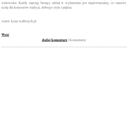
widowiska. Każdy zaprzęg biorący udział w wydarzeniu jest niepowtarzalny, co stanowi
ucztę dla koneserów tradycji, dobrego stylu i piękna.
Autor: ksiaz.walbrzych.pl
Wróć
dodaj komentarz
| Komentarze: