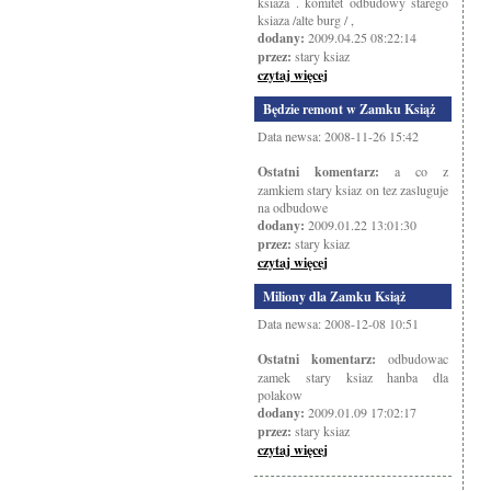
ksiaza . komitet odbudowy starego
ksiaza /alte burg / ,
dodany:
2009.04.25 08:22:14
przez:
stary ksiaz
czytaj więcej
Będzie remont w Zamku Książ
Data newsa: 2008-11-26 15:42
Ostatni komentarz:
a co z
zamkiem stary ksiaz on tez zasluguje
na odbudowe
dodany:
2009.01.22 13:01:30
przez:
stary ksiaz
czytaj więcej
Miliony dla Zamku Książ
Data newsa: 2008-12-08 10:51
Ostatni komentarz:
odbudowac
zamek stary ksiaz hanba dla
polakow
dodany:
2009.01.09 17:02:17
przez:
stary ksiaz
czytaj więcej