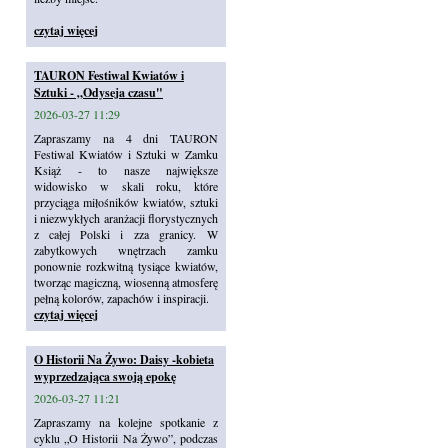
czytaj więcej
TAURON Festiwal Kwiatów i
Sztuki - „Odyseja czasu"
2026-03-27 11:29
Zapraszamy na 4 dni TAURON
Festiwal Kwiatów i Sztuki w Zamku
Książ - to nasze największe
widowisko w skali roku, które
przyciąga miłośników kwiatów, sztuki
i niezwykłych aranżacji florystycznych
z całej Polski i zza granicy. W
zabytkowych wnętrzach zamku
ponownie rozkwitną tysiące kwiatów,
tworząc magiczną, wiosenną atmosferę
pełną kolorów, zapachów i inspiracji.
czytaj więcej
O Historii Na Żywo: Daisy -kobieta
wyprzedzająca swoją epokę
2026-03-27 11:21
Zapraszamy na kolejne spotkanie z
cyklu „O Historii Na Żywo”, podczas