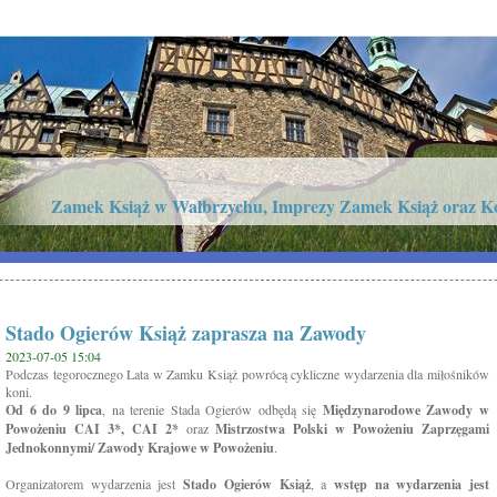
Zamek Książ w Wałbrzychu, Imprezy Zamek Książ oraz K
Stado Ogierów Książ zaprasza na Zawody
2023-07-05 15:04
Podczas tegorocznego Lata w Zamku Książ powrócą cykliczne wydarzenia dla miłośników
koni.
Od 6 do 9 lipca
, na terenie Stada Ogierów odbędą się
Międzynarodowe Zawody w
Powożeniu CAI 3*, CAI 2*
oraz
Mistrzostwa Polski w Powożeniu Zaprzęgami
Jednokonnymi/ Zawody Krajowe w Powożeniu
.
Organizatorem wydarzenia jest
Stado Ogierów Książ
, a
wstęp na wydarzenia jest