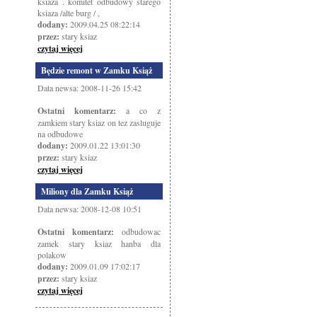
ksiaza . komitet odbudowy starego
ksiaza /alte burg / ,
dodany:
2009.04.25 08:22:14
przez:
stary ksiaz
czytaj więcej
Będzie remont w Zamku Książ
Data newsa: 2008-11-26 15:42
Ostatni komentarz:
a co z
zamkiem stary ksiaz on tez zasluguje
na odbudowe
dodany:
2009.01.22 13:01:30
przez:
stary ksiaz
czytaj więcej
Miliony dla Zamku Książ
Data newsa: 2008-12-08 10:51
Ostatni komentarz:
odbudowac
zamek stary ksiaz hanba dla
polakow
dodany:
2009.01.09 17:02:17
przez:
stary ksiaz
czytaj więcej