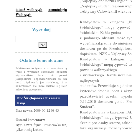
„Najlepszy Społecznik regionu 
„Najlepszy Student regionu wał
tatuaż wałbrzych
-
stomatologia
„Aktywny Człowiek III wieku re
Wałbrzych
Kandydatów w kategorii „Na
świdnickiego” mogą typować 
Wyszukaj
świdnickim. Każda gmina
z podanego obszaru może ty
wypełnia załączony do niniejsze
dostarcza go do Przedsiębior
dopiskiem „NZK – Najlepszy Sp
Kandydatów w kategorii „N
Ostatnio komentowane
świdnickiego” mogą typować wsz
Publikowane na tym serwisie komentarze są
powiatu wałbrzyskiego
tylko i wyłącznie osobistymi opiniami
i świdnickiego. Każda uczeln
użytkowników. Serwis nie ponosi
jakiejkolwiek odpowiedzialności za ich
najlepszych
treść. Użytkownik jest świadomy, iż w
studentów. Przewiduje się do
komentarzach nie może znaleźć się treść
zabroniona przez prawo.
kryteriów: średnia ocen i ak
przedstawiciel uczelni wypeł
Noc Świętojańska w Zamku
5.11.2010 dostarcza go do Pr
Książ
Student”.
Data newsa: 2009-06-12 08:43
Kandydatów na w kategorii „Akt
świdnickiego” mogą typować Uni
Ostatni komentarz:
skupiające osoby starsze, taki
Było nawet fajnie. Potańcówka też,
taka organizacja może typować
tylko trochę krótko.