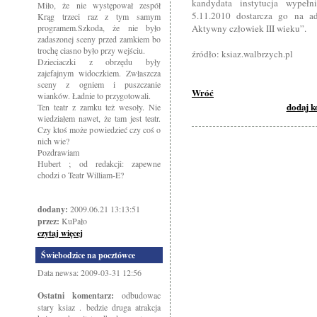
kandydata instytucja wypełn
Miło, że nie występował zespół
5.11.2010 dostarcza go na a
Krąg trzeci raz z tym samym
programem.Szkoda, że nie było
Aktywny człowiek III wieku”.
zadaszonej sceny przed zamkiem bo
trochę ciasno było przy wejściu.
źródło: ksiaz.walbrzych.pl
Dzieciaczki z obrzędu były
zajefajnym widoczkiem. Zwłaszcza
sceny z ogniem i puszczanie
Wróć
wianków. Ładnie to przygotowali.
dodaj 
Ten teatr z zamku też wesoły. Nie
wiedziałem nawet, że tam jest teatr.
Czy ktoś może powiedzieć czy coś o
nich wie?
Pozdrawiam
Hubert ; od redakcji: zapewne
chodzi o Teatr William-E?
dodany:
2009.06.21 13:13:51
przez:
KuPało
czytaj więcej
Świebodzice na pocztówce
Data newsa: 2009-03-31 12:56
Ostatni komentarz:
odbudowac
stary ksiaz . bedzie druga atrakcja