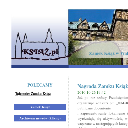
Zamek Książ w Wał
POLECAMY
Nagroda Zamku Książ 
2010-10-26 19:42
Tajemnice Zamku Książ
Już po raz szósty Przedsiębi
„NAGR
organizuje konkurs p.t.
Zamek Książ
publiczne docenienie
i zaprezentowanie lokalnemu 
Archiwum newsów (kliknij)
wyróżniają się aktywnością w
wręczane w następujących kateg