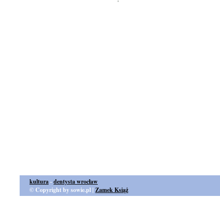
kultura
-
dentysta wrocław
© Copyright by sowie.pl |
Zamek Książ