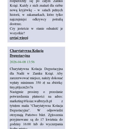
rozpierzchły się po całym Zamku
Książ. Każdy z nich znalazł dla siebie
nową kryjówkę – w salach pełnych
historii, w zakamarkach, które tylko
najczujniejsi odkrywcy potrafią
dostrzec.
Czy jesteście w stanie odnaleźć je
wszystkie?
czytaj więcej
Charytatywna Kolacja
Degustacyjna
2026-04-08 13:56
Charytatywna Kolacja Degustacyjna
dla Nadii w Zamku Książ. Aby
zarezerwować miejsce, należy dokonać
wpłaty minimum 350 zł na zbiórkę:
tiny.pl/jccm2rs7n
Następnie prosimy o przesłanie
potwierdzenia płatności na adres:
marketing@ksiaz.walbrzych.pl z
tytułem maila "Charytatywna Kolacja
Degustacyjna". W odpowiedzi
otrzymają Państwo bilet. Zgłoszenia
przyjmowane są do 17 kwietnia do
godziny 16:00 lub do wyczerpania
liczby miejsc.