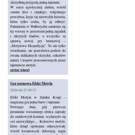
skrzydlatą przygodę pełną tajemnic.
W sercu egzotycznej zieleni, wśród
szumu liści i ciepłego, wilgotnego
powietrza, kryje się niezwykła historia,
która tylko czeka, by ją odkryć.
Palmiarnia w Wałbrzychu zamienia się
tej wiosny w przestrzeń pełną zagadek
i ukrytych śladów, a wszystko za
sprawą nowej gry terenowej –
„Motylowa Ekspedycja”. To nie tylko
zwiedzanie, ale prawdziwa podróż do
świata delikatnych skrzydeł, sekretów
natury i tropów pozostawionych przez
tajemnicze motyle.
czytaj więcej
Gra terenowa Efekt Motyla
2026-04-27 09:33
Efekt Motyla w Zamku Książ –
magiczna gra pełna barw i tajemnic
Pewnego dnia, gdy pierwsze
promienie wiosennego słońca zajrzały
do zamkowych komnat, wydarzyło się
coś niezwykłego… Kolorowe motyle,
które dotąd spokojnie odpoczywały
wśród kwiatowych dekoracji, nagle