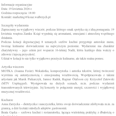
Informacje organizacyjne
Data: 19 kwietnia 2026 r.
Godzina rozpoczęcia: 18:00
Kontakt: marketing@ksiaz.walbrzych.pl
Szczegóły wydarzenia
Zapraszamy na wyjątkowy wieczór, podczas którego smak spotyka się z ideą pomagania. 19
kwietnia wnętrza Zamku Książ wypełnią się aromatami, emocjami i atmosferą wspólnego
działania.
Podczas kolacji degustacyjnej 8 uznanych szefów kuchni przygotuje autorskie menu,
tworząc kulinarne doświadczenie na najwyższym poziomie. Wydarzenie ma charakter
charytatywny – jego celem jest wsparcie 16-letniej Nadii, która każdego dnia walczy o
zdrowie i lepszą przyszłość.
Udział w kolacji to nie tylko wyjątkowe przeżycie kulinarne, ale także realna pomoc.
Artystka wieczoru
MOTKA (Joanna Fesler) Wokalistka, kompozytorka i autorka tekstów, której twórczość
wyróżnia się autentycznością i emocjonalną wrażliwością. Współpracowała z takimi
artystami jak Marek Piekarczyk, Janusz Radek, Ragnar Ólafsson czy Krzysztof Zalewski
(MTV Unplugged). Występowała na dużych scenach, m.in. podczas wydarzeń
transmitowanych telewizyjnie. Jej koncerty to połączenie energii, szczerości i wyjątkowej
muzycznej wrażliwości.
Kucharze
Anna Zarzycka – dietetyczka i nauczycielka, która swoje doświadczenie zdobywała m.in. za
granicą, a dziś kształci młodych adeptów gastronomii.
Beata Gąska – szefowa kuchni i restauratorka, łącząca wieloletnią praktykę z dbałością o