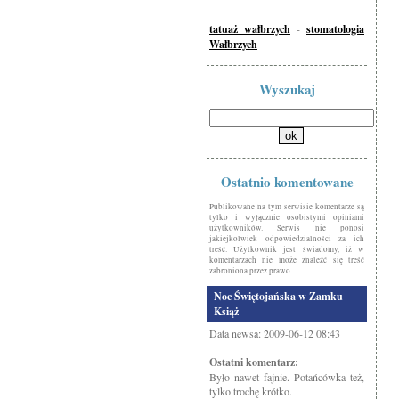
tatuaż wałbrzych
-
stomatologia
Wałbrzych
Wyszukaj
Ostatnio komentowane
Publikowane na tym serwisie komentarze są
tylko i wyłącznie osobistymi opiniami
użytkowników. Serwis nie ponosi
jakiejkolwiek odpowiedzialności za ich
treść. Użytkownik jest świadomy, iż w
komentarzach nie może znaleźć się treść
zabroniona przez prawo.
Noc Świętojańska w Zamku
Książ
Data newsa: 2009-06-12 08:43
Ostatni komentarz:
Było nawet fajnie. Potańcówka też,
tylko trochę krótko.