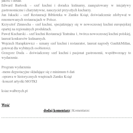
jakość i detale.
Edward Bartosik – szef kuchni i doradca kulinarny, zaangażowany w inicjatywy
gastronomiczne i charytatywne, nauczyciel przyszłych kucharzy.
Jan Jakacki – szef Restauracji Biblioteka w Zamku Książ, doświadczenie zdobywał w
renomowanych restauracjach w Polsce.
Krzysztof Zimnocha – szef kuchni, specjalizujący się w nowoczesnej kuchni europejskiej
opartej na regionalnych produktach.
Paweł Kucharski – szef kuchni Restauracji Teatralna 1, twórca nowoczesnej kuchni polskiej,
laureat konkursów kulinarnych.
Wojciech Harapkiewicz – uznany szef kuchni i restaurator, laureat nagrody Gault&Millau,
gotował dla wybitnych osobistości.
Grzegorz Duda – doświadczony szef kuchni i pasjonat gastronomii, współtworzący to
wydarzenie.
Program wydarzenia
-menu degustacyjne składające się z minimum 6 dań
-oprawa w historycznych wnętrzach Zamku Książ
-koncert artystki MOTKI
ksiaz.walbrzych.pl
Wróć
dodaj komentarz
| Komentarze: