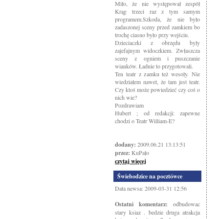
Miło, że nie występował zespół
Krąg trzeci raz z tym samym
programem.Szkoda, że nie było
zadaszonej sceny przed zamkiem bo
trochę ciasno było przy wejściu.
Dzieciaczki z obrzędu były
zajefajnym widoczkiem. Zwłaszcza
sceny z ogniem i puszczanie
wianków. Ładnie to przygotowali.
Ten teatr z zamku też wesoły. Nie
wiedziałem nawet, że tam jest teatr.
Czy ktoś może powiedzieć czy coś o
nich wie?
Pozdrawiam
Hubert ; od redakcji: zapewne
chodzi o Teatr William-E?
dodany:
2009.06.21 13:13:51
przez:
KuPało
czytaj więcej
Świebodzice na pocztówce
Data newsa: 2009-03-31 12:56
Ostatni komentarz:
odbudowac
stary ksiaz . bedzie druga atrakcja