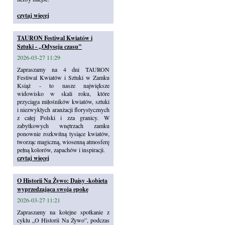
czytaj więcej
TAURON Festiwal Kwiatów i
Sztuki - „Odyseja czasu"
2026-03-27 11:29
Zapraszamy na 4 dni TAURON
Festiwal Kwiatów i Sztuki w Zamku
Książ - to nasze największe
widowisko w skali roku, które
przyciąga miłośników kwiatów, sztuki
i niezwykłych aranżacji florystycznych
z całej Polski i zza granicy. W
zabytkowych wnętrzach zamku
ponownie rozkwitną tysiące kwiatów,
tworząc magiczną, wiosenną atmosferę
pełną kolorów, zapachów i inspiracji.
czytaj więcej
O Historii Na Żywo: Daisy -kobieta
wyprzedzająca swoją epokę
2026-03-27 11:21
Zapraszamy na kolejne spotkanie z
cyklu „O Historii Na Żywo”, podczas