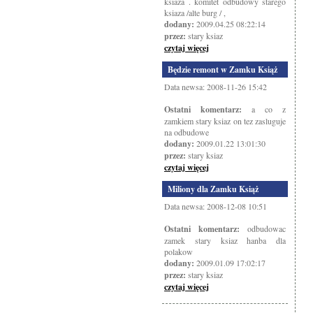
ksiaza . komitet odbudowy starego
ksiaza /alte burg / ,
dodany:
2009.04.25 08:22:14
przez:
stary ksiaz
czytaj więcej
Będzie remont w Zamku Książ
Data newsa: 2008-11-26 15:42
Ostatni komentarz:
a co z
zamkiem stary ksiaz on tez zasluguje
na odbudowe
dodany:
2009.01.22 13:01:30
przez:
stary ksiaz
czytaj więcej
Miliony dla Zamku Książ
Data newsa: 2008-12-08 10:51
Ostatni komentarz:
odbudowac
zamek stary ksiaz hanba dla
polakow
dodany:
2009.01.09 17:02:17
przez:
stary ksiaz
czytaj więcej