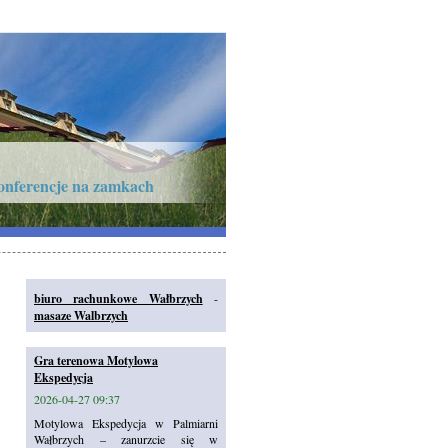
onferencje na zamkach
biuro rachunkowe Wałbrzych
-
masaze Walbrzych
Gra terenowa Motylowa
Ekspedycja
2026-04-27 09:37
Motylowa Ekspedycja w Palmiarni
Wałbrzych – zanurzcie się w