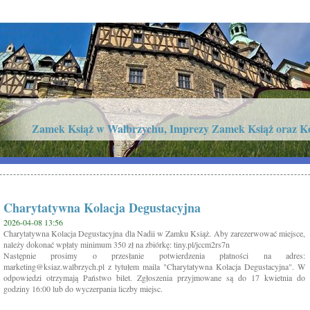
Zamek Książ w Wałbrzychu, Imprezy Zamek Książ oraz K
Charytatywna Kolacja Degustacyjna
2026-04-08 13:56
Charytatywna Kolacja Degustacyjna dla Nadii w Zamku Książ. Aby zarezerwować miejsce,
należy dokonać wpłaty minimum 350 zł na zbiórkę: tiny.pl/jccm2rs7n
Następnie prosimy o przesłanie potwierdzenia płatności na adres:
marketing@ksiaz.walbrzych.pl z tytułem maila "Charytatywna Kolacja Degustacyjna". W
odpowiedzi otrzymają Państwo bilet. Zgłoszenia przyjmowane są do 17 kwietnia do
godziny 16:00 lub do wyczerpania liczby miejsc.