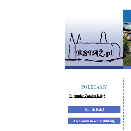
POLECAMY
Tajemnice Zamku Książ
Zamek Książ
Archiwum newsów (kliknij)