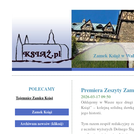
Zamek Książ w Wał
POLECAMY
Premiera Zeszyty Zam
2026-03-17 09:50
Tajemnice Zamku Książ
Oddajemy w Wasze ręce drug
Książ” – kolejną solidną dawk
Zamek Książ
jego historii.
Tym razem zespół redakcyjny z
Archiwum newsów (kliknij)
z uczelni wyższych Dolnego Śląs