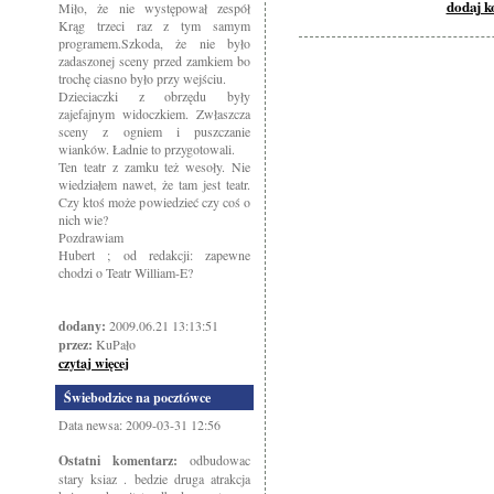
dodaj 
Miło, że nie występował zespół
Krąg trzeci raz z tym samym
programem.Szkoda, że nie było
zadaszonej sceny przed zamkiem bo
trochę ciasno było przy wejściu.
Dzieciaczki z obrzędu były
zajefajnym widoczkiem. Zwłaszcza
sceny z ogniem i puszczanie
wianków. Ładnie to przygotowali.
Ten teatr z zamku też wesoły. Nie
wiedziałem nawet, że tam jest teatr.
Czy ktoś może powiedzieć czy coś o
nich wie?
Pozdrawiam
Hubert ; od redakcji: zapewne
chodzi o Teatr William-E?
dodany:
2009.06.21 13:13:51
przez:
KuPało
czytaj więcej
Świebodzice na pocztówce
Data newsa: 2009-03-31 12:56
Ostatni komentarz:
odbudowac
stary ksiaz . bedzie druga atrakcja