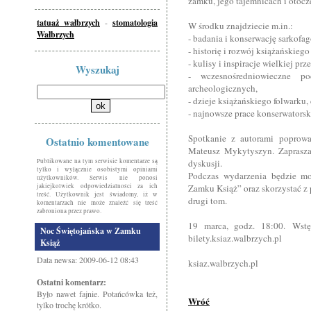
zamku, jego tajemnicach i otocz
tatuaż wałbrzych
-
stomatologia
W środku znajdziecie m.in.:
Wałbrzych
- badania i konserwację sarkof
- historię i rozwój książańskieg
- kulisy i inspiracje wielkiej 
Wyszukaj
- wczesnośredniowieczne p
archeologicznych,
- dzieje książańskiego folwarku, 
- najnowsze prace konserwatorsk
Spotkanie z autorami poprowa
Ostatnio komentowane
Mateusz Mykytyszyn. Zaprasza
Publikowane na tym serwisie komentarze są
dyskusji.
tylko i wyłącznie osobistymi opiniami
Podczas wydarzenia będzie m
użytkowników. Serwis nie ponosi
jakiejkolwiek odpowiedzialności za ich
Zamku Książ” oraz skorzystać z
treść. Użytkownik jest świadomy, iż w
drugi tom.
komentarzach nie może znaleźć się treść
zabroniona przez prawo.
19 marca, godz. 18:00. Wst
Noc Świętojańska w Zamku
bilety.ksiaz.walbrzych.pl
Książ
Data newsa: 2009-06-12 08:43
ksiaz.walbrzych.pl
Ostatni komentarz:
Było nawet fajnie. Potańcówka też,
Wróć
tylko trochę krótko.