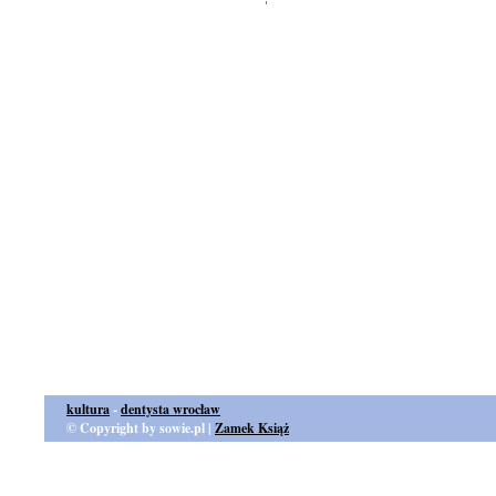
kultura
-
dentysta wrocław
© Copyright by sowie.pl |
Zamek Książ