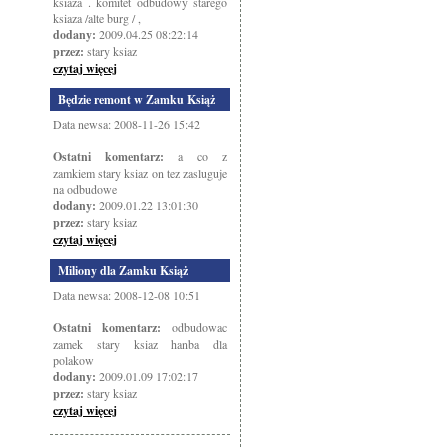
ksiaza . komitet odbudowy starego
ksiaza /alte burg / ,
dodany:
2009.04.25 08:22:14
przez:
stary ksiaz
czytaj więcej
Będzie remont w Zamku Książ
Data newsa: 2008-11-26 15:42
Ostatni komentarz:
a co z
zamkiem stary ksiaz on tez zasluguje
na odbudowe
dodany:
2009.01.22 13:01:30
przez:
stary ksiaz
czytaj więcej
Miliony dla Zamku Książ
Data newsa: 2008-12-08 10:51
Ostatni komentarz:
odbudowac
zamek stary ksiaz hanba dla
polakow
dodany:
2009.01.09 17:02:17
przez:
stary ksiaz
czytaj więcej